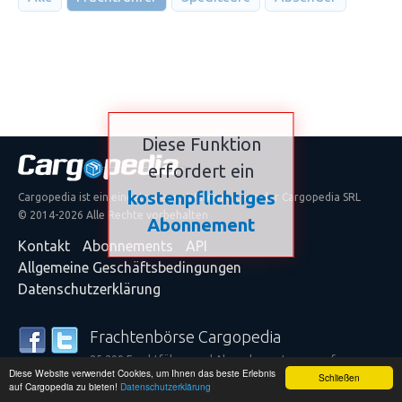
Diese Funktion
erfordert ein
kostenpflichtiges
Cargopedia ist ein eingetragenes Warenzeichen der Cargopedia SRL
© 2014-2026 Alle Rechte vorbehalten
Abonnement
Kontakt
Abonnements
API
Allgemeine Geschäftsbedingungen
Datenschutzerklärung
Frachtenbörse Cargopedia
25.299 Frachtführer und Absender vertrauen auf unsere
Diese Website verwendet Cookies, um Ihnen das beste Erlebnis
Dienstleistungen
Schließen
auf Cargopedia zu bieten!
Datenschutzerklärung