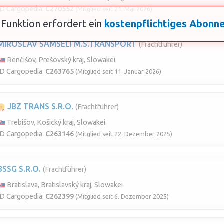
ID Cargopedia:
C270552
(Mitglied seit 21. Mai 2026)
 Funktion erfordert ein
kostenpflichtiges Abon
MIROSLAV SAMSELI M.S.TRANSPORT
(Frachtführer)
Renčišov, Prešovský kraj, Slowakei
ID Cargopedia:
C263765
(Mitglied seit 11. Januar 2026)
JBZ TRANS S.R.O.
(Frachtführer)
Trebišov, Košický kraj, Slowakei
ID Cargopedia:
C263146
(Mitglied seit 22. Dezember 2025)
BSSG S.R.O.
(Frachtführer)
Bratislava, Bratislavský kraj, Slowakei
ID Cargopedia:
C262399
(Mitglied seit 6. Dezember 2025)