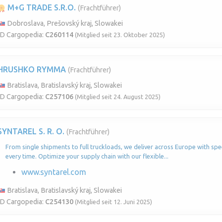
M+G TRADE S.R.O.
(Frachtführer)
Dobroslava, Prešovský kraj, Slowakei
ID Cargopedia:
C260114
(Mitglied seit 23. Oktober 2025)
HRUSHKO RYMMA
(Frachtführer)
Bratislava, Bratislavský kraj, Slowakei
ID Cargopedia:
C257106
(Mitglied seit 24. August 2025)
SYNTAREL S. R. O.
(Frachtführer)
From single shipments to full truckloads, we deliver across Europe with speed
every time. Optimize your supply chain with our flexible...
www.syntarel.com
Bratislava, Bratislavský kraj, Slowakei
ID Cargopedia:
C254130
(Mitglied seit 12. Juni 2025)