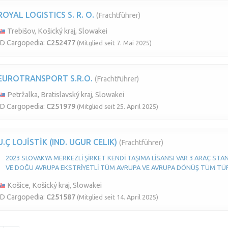
ROYAL LOGISTICS S. R. O.
(Frachtführer)
Trebišov, Košický kraj, Slowakei
ID Cargopedia:
C252477
(Mitglied seit 7. Mai 2025)
EUROTRANSPORT S.R.O.
(Frachtführer)
Petržalka, Bratislavský kraj, Slowakei
ID Cargopedia:
C251979
(Mitglied seit 25. April 2025)
U.Ç LOJİSTİK (IND. UGUR CELIK)
(Frachtführer)
2023 SLOVAKYA MERKEZLİ ŞİRKET KENDİ TAŞIMA LİSANSI VAR 3 ARAÇ ST
VE DOĞU AVRUPA EKSTRİYETLİ TÜM AVRUPA VE AVRUPA DÖNÜŞ TÜM TÜRKİ
Košice, Košický kraj, Slowakei
ID Cargopedia:
C251587
(Mitglied seit 14. April 2025)