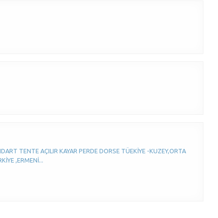
ANDART TENTE AÇILIR KAYAR PERDE DORSE TÜEKİYE -KUZEY,ORTA
YE ,ERMENİ...