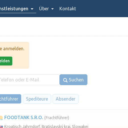
stleistungen
Über
Kontakt
te anmelden.
melden
Suchen
chtführer
Spediteure
Absender
FOODTANK S.R.O.
(Frachtführer)
Kroatisch Jahrndorf, Bratislavský kraj, Slowakei