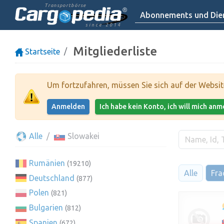
Transportbörse
Abonnements und Dien
since 2014
Mitgliederliste
Startseite
Um fortzufahren, müssen Sie sich auf der Websi
Anmelden
Ich habe kein Konto, ich will mich an
Alle
Slowakei
Rumänien
(19210)
Alle
Fra
Deutschland
(877)
Polen
(821)
Bulgarien
(812)
Spanien
(672)