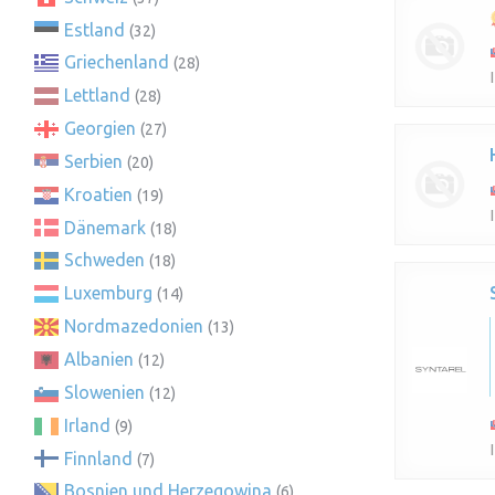
Estland
(32)
Griechenland
(28)
Lettland
(28)
Georgien
(27)
Serbien
(20)
Kroatien
(19)
Dänemark
(18)
Schweden
(18)
Luxemburg
(14)
Nordmazedonien
(13)
Albanien
(12)
Slowenien
(12)
Irland
(9)
Finnland
(7)
Bosnien und Herzegowina
(6)