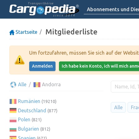
Transportbörse
Abonnements und Dien
since 2014
Mitgliederliste
Startseite
Um fortzufahren, müssen Sie sich auf der Websi
Anmelden
Ich habe kein Konto, ich will mich an
Alle
Andorra
Rumänien
(19210)
Alle
Fra
Deutschland
(877)
Polen
(821)
Bulgarien
(812)
Spanien
(672)