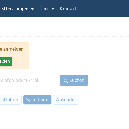
stleistungen
Über
Kontakt
te anmelden.
melden
Suchen
chtführer
Spediteure
Absender