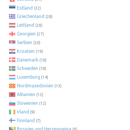
Estland
(32)
Griechenland
(28)
Lettland
(28)
Georgien
(27)
Serbien
(20)
Kroatien
(19)
Dänemark
(18)
Schweden
(18)
Luxemburg
(14)
Nordmazedonien
(13)
Albanien
(12)
Slowenien
(12)
Irland
(9)
Finnland
(7)
Bosnien und Herzegowina
(6)