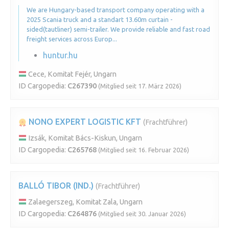
We are Hungary-based transport company operating with a
2025 Scania truck and a standart 13.60m curtain -
sided(tautliner) semi-trailer. We provide reliable and fast road
freight services across Europ...
huntur.hu
Cece, Komitat Fejér, Ungarn
ID Cargopedia:
C267390
(Mitglied seit 17. März 2026)
NONO EXPERT LOGISTIC KFT
(Frachtführer)
Izsák, Komitat Bács-Kiskun, Ungarn
ID Cargopedia:
C265768
(Mitglied seit 16. Februar 2026)
BALLÓ TIBOR (IND.)
(Frachtführer)
Zalaegerszeg, Komitat Zala, Ungarn
ID Cargopedia:
C264876
(Mitglied seit 30. Januar 2026)