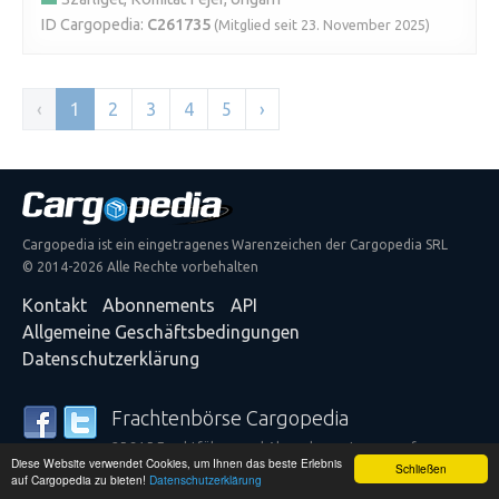
ID Cargopedia:
C261735
(Mitglied seit 23. November 2025)
‹
1
2
3
4
5
›
Cargopedia ist ein eingetragenes Warenzeichen der Cargopedia SRL
© 2014-2026 Alle Rechte vorbehalten
Kontakt
Abonnements
API
Allgemeine Geschäftsbedingungen
Datenschutzerklärung
Frachtenbörse Cargopedia
25.315 Frachtführer und Absender vertrauen auf unsere
Diese Website verwendet Cookies, um Ihnen das beste Erlebnis
Dienstleistungen
Schließen
auf Cargopedia zu bieten!
Datenschutzerklärung