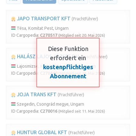
JAPO TRANSPORT KFT
(Frachtführer)
Tésa, Komitat Pest, Ungarn
ID Cargopedia:
C270517
(Mitglied seit 20. Mai 2026)
Diese Funktion
HALÁSZ LAJOS JÓZSEF E.V.
erfordert ein
(Frachtführer)
kostenpflichtiges
Lajosmizse, Komitat Bács-Kiskun, Ungarn
ID Cargopedia:
C270440
(Mitglied seit 19. Mai 2026)
Abonnement
JOJA TRANS KFT
(Frachtführer)
Szegedin, Csongrád megye, Ungarn
ID Cargopedia:
C270016
(Mitglied seit 11. Mai 2026)
HUNTUR GLOBAL KFT
(Frachtführer)