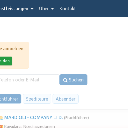
stleistungen
Über
Kontakt
te anmelden.
melden
Suchen
chtführer
Spediteure
Absender
MARDIOLI - COMPANY LTD.
(Frachtführer)
Kavadarci, Nordmazedonien