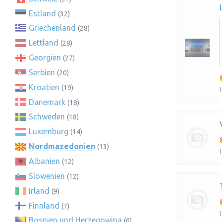
Estland
(32)
Griechenland
(28)
Lettland
(28)
Georgien
(27)
Serbien
(20)
Kroatien
(19)
Dänemark
(18)
Schweden
(18)
Luxemburg
(14)
Nordmazedonien
(13)
Albanien
(12)
Slowenien
(12)
Irland
(9)
Finnland
(7)
Bosnien und Herzegowina
(6)