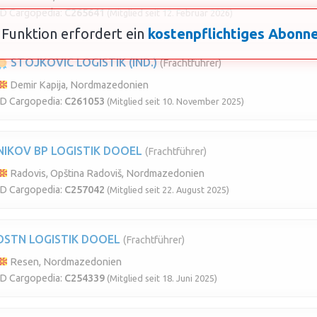
ID Cargopedia:
C265641
(Mitglied seit 12. Februar 2026)
 Funktion erfordert ein
kostenpflichtiges Abon
STOJKOVIC LOGISTIK (IND.)
(Frachtführer)
Demir Kapija, Nordmazedonien
ID Cargopedia:
C261053
(Mitglied seit 10. November 2025)
NIKOV BP LOGISTIK DOOEL
(Frachtführer)
Radovis, Opština Radoviš, Nordmazedonien
ID Cargopedia:
C257042
(Mitglied seit 22. August 2025)
DSTN LOGISTIK DOOEL
(Frachtführer)
Resen, Nordmazedonien
ID Cargopedia:
C254339
(Mitglied seit 18. Juni 2025)