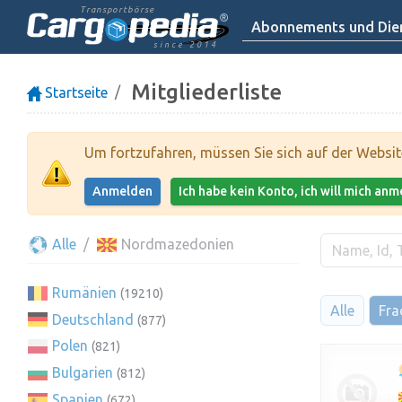
Transportbörse
Abonnements und Dien
since 2014
Mitgliederliste
Startseite
Um fortzufahren, müssen Sie sich auf der Websi
Anmelden
Ich habe kein Konto, ich will mich an
Alle
Nordmazedonien
Rumänien
(19210)
Alle
Fra
Deutschland
(877)
Polen
(821)
Bulgarien
(812)
Spanien
(672)