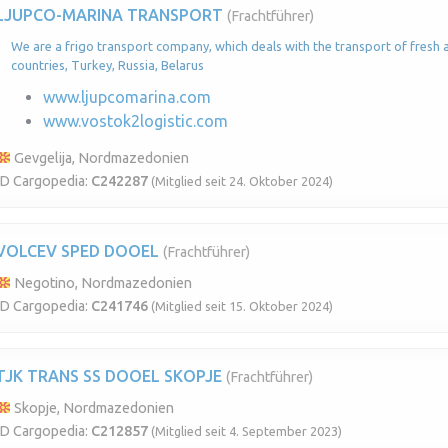
LJUPCO-MARINA TRANSPORT
(Frachtführer)
We are a frigo transport company, which deals with the transport of fresh a
countries, Turkey, Russia, Belarus
www.ljupcomarina.com
www.vostok2logistic.com
Gevgelija, Nordmazedonien
ID Cargopedia:
C242287
(Mitglied seit 24. Oktober 2024)
VOLCEV SPED DOOEL
(Frachtführer)
Negotino, Nordmazedonien
ID Cargopedia:
C241746
(Mitglied seit 15. Oktober 2024)
TJK TRANS SS DOOEL SKOPJE
(Frachtführer)
Skopje, Nordmazedonien
ID Cargopedia:
C212857
(Mitglied seit 4. September 2023)