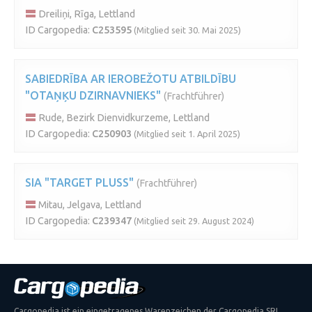
Dreiliņi, Rīga, Lettland
ID Cargopedia:
C253595
(Mitglied seit 30. Mai 2025)
SABIEDRĪBA AR IEROBEŽOTU ATBILDĪBU
"OTAŅĶU DZIRNAVNIEKS"
(Frachtführer)
Rude, Bezirk Dienvidkurzeme, Lettland
ID Cargopedia:
C250903
(Mitglied seit 1. April 2025)
SIA "TARGET PLUSS"
(Frachtführer)
Mitau, Jelgava, Lettland
ID Cargopedia:
C239347
(Mitglied seit 29. August 2024)
Cargopedia ist ein eingetragenes Warenzeichen der Cargopedia SRL