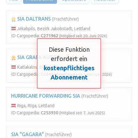
SIA DALTRANS
(Frachtführer)
Jēkabpils, Bezirk Jakobstadt, Lettland
ID Cargopedia:
C271962
(Mitglied seit 20. Juni 2026)
Diese Funktion
SIA GRAFA AUTO
erfordert ein
(Frachtführer)
kostenpflichtiges
Katlakalns, Bezirk Ķekava, Lettland
ID Cargopedia:
C264934
(Mitglied seit 1. Februar 2026)
Abonnement
HURRICANE FORWARDING SIA
(Frachtführer)
Riga, Rīga, Lettland
ID Cargopedia:
C253930
(Mitglied seit 7. Juni 2025)
SIA "GAGARA"
(Frachtführer)