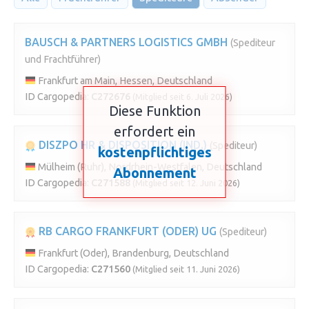
BAUSCH & PARTNERS LOGISTICS GMBH
(Spediteur
und Frachtführer)
Frankfurt am Main, Hessen, Deutschland
ID Cargopedia:
C272676
(Mitglied seit 6. Juli 2026)
Diese Funktion
erfordert ein
DISZPO HR & DISPOSITION (IND.)
(Spediteur)
kostenpflichtiges
Mülheim (Ruhr), Nordrhein-Westfalen, Deutschland
Abonnement
ID Cargopedia:
C271588
(Mitglied seit 12. Juni 2026)
RB CARGO FRANKFURT (ODER) UG
(Spediteur)
Frankfurt (Oder), Brandenburg, Deutschland
ID Cargopedia:
C271560
(Mitglied seit 11. Juni 2026)