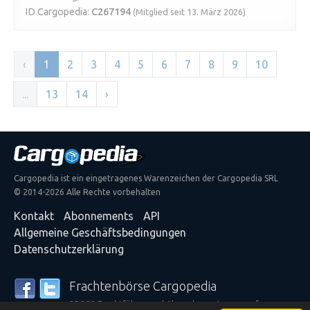
ID Cargopedia:
C267194
(Mitglied seit 13. März 2026)
‹
1
2
3
4
5
6
7
8
9
10
...
13
14
›
Cargopedia ist ein eingetragenes Warenzeichen der Cargopedia SRL
© 2014-2026 Alle Rechte vorbehalten
Kontakt
Abonnements
API
Allgemeine Geschäftsbedingungen
Datenschutzerklärung
Frachtenbörse Cargopedia
25.328 Frachtführer und Absender vertrauen auf unsere