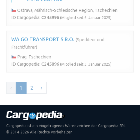
Ostrava, Mährisch-Schlesische Region, Tschechien
ID Cargopedia:
C245996
(Mitglied seit 6. Januar 2025)
WAIGO TRANSPORT S.R.O.
(Spediteur und
Frachtführer)
Prag, Tschechien
ID Cargopedia:
C245896
(Mitglied seit 3. Januar 2025)
‹
1
2
›
Cargopedia ist ein eingetragenes Warenzeichen der Cargopedia SRL
© 2014-2026 Alle Rechte vorbehalten