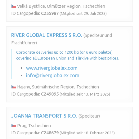
Velká Bystřice, Olmützer Region, Tschechien
ID Cargopedia:
C255987
(Mitglied seit 29. Juli 2025)
RIVER GLOBAL EXPRESS S.R.O.
(Spediteur und
Frachtführer)
Corporate deliveries up to 1200 kg (or 6 euro palette),
covering all European Union and Türkiye with best prices.
www.riverglobalex.com
info@riverglobalex.com
Hajany, Südmährische Region, Tschechien
ID Cargopedia:
C249895
(Mitglied seit 13. März 2025)
JOANNA TRANSPORT S.R.O.
(Spediteur)
Prag, Tschechien
ID Cargopedia:
C248679
(Mitglied seit 18. Februar 2025)