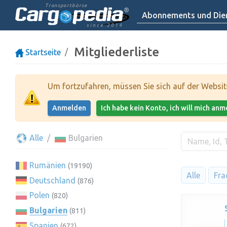
Transportbörse
Abonnements und Dien
since 2014
Mitgliederliste
Startseite
Um fortzufahren, müssen Sie sich auf der Websi
Anmelden
Ich habe kein Konto, ich will mich an
Alle
Bulgarien
Rumänien
(19190)
Alle
Fra
Deutschland
(876)
Polen
(820)
Bulgarien
(811)
Spanien
(672)