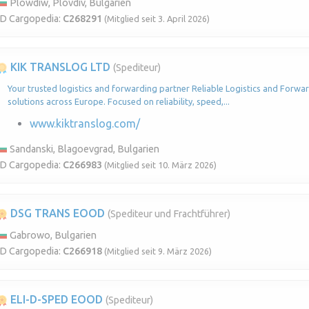
Plowdiw, Plovdiv, Bulgarien
ID Cargopedia:
C268291
(Mitglied seit 3. April 2026)
KIK TRANSLOG LTD
(Spediteur)
Your trusted logistics and forwarding partner Reliable Logistics and Forwar
solutions across Europe. Focused on reliability, speed,...
www.kiktranslog.com/
Sandanski, Blagoevgrad, Bulgarien
ID Cargopedia:
C266983
(Mitglied seit 10. März 2026)
DSG TRANS EOOD
(Spediteur und Frachtführer)
Gabrowo, Bulgarien
ID Cargopedia:
C266918
(Mitglied seit 9. März 2026)
ELI-D-SPED EOOD
(Spediteur)