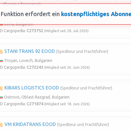
(бусове и баничарки).
 Funktion erfordert ein
www.sks-sped.com
kostenpflichtiges Abon
Sofia, Bulgarien
ID Cargopedia:
C273752
(Mitglied seit 28. Juli 2026)
STANI TRANS 92 EOOD
(Spediteur und Frachtführer)
Troyan, Lovech, Bulgarien
ID Cargopedia:
C272243
(Mitglied seit 26. Juni 2026)
KIBARS LOGISTICS EOOD
(Spediteur und Frachtführer)
Ostrovo, Oblast Razgrad, Bulgarien
ID Cargopedia:
C271874
(Mitglied seit 18. Juni 2026)
VM KRIDATRANS EOOD
(Spediteur und Frachtführer)