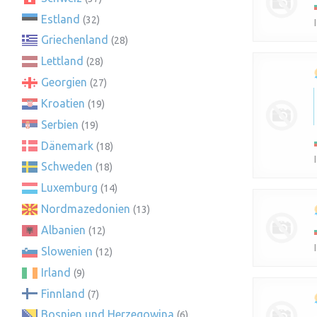
Estland
(32)
Griechenland
(28)
Lettland
(28)
Georgien
(27)
Kroatien
(19)
Serbien
(19)
Dänemark
(18)
Schweden
(18)
Luxemburg
(14)
Nordmazedonien
(13)
Albanien
(12)
Slowenien
(12)
Irland
(9)
Finnland
(7)
Bosnien und Herzegowina
(6)