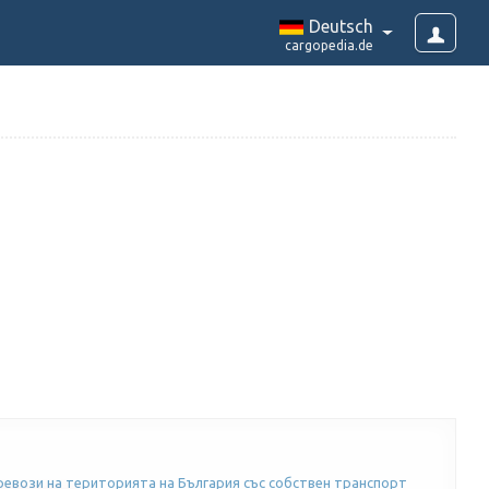
Deutsch
cargopedia.de
ревози на територията на България със собствен транспорт