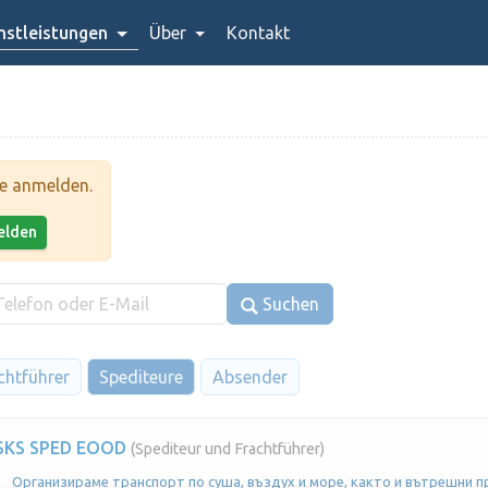
stleistungen
Über
Kontakt
te anmelden.
melden
Suchen
chtführer
Spediteure
Absender
SKS SPED EOOD
(Spediteur und Frachtführer)
Организираме транспорт по суша, въздух и море, както и вътрешни п