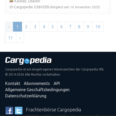
Kaunas, Litauen
ID Cargopedia:
C261255
(Mitglied seit 14. November 2025)
‹
1
2
3
4
5
6
7
8
9
10
11
›
Cargopedia ist ein eingetragenes Warenzeichen der Cargopedia SRL
© 2014-2026 Alle Rechte vorbehalten
Kontakt
Abonnements
API
Allgemeine Geschäftsbedingungen
Datenschutzerklärung
Frachtenbörse Cargopedia