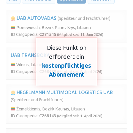
UAB AUTOVADAS
(Spediteur und Frachtführer)
Ponewiesch, Bezirk Panevėžys, Litauen
ID Cargopedia:
C271545
(Mitglied seit 11. Juni 2026)
Diese Funktion
UAB TRANSBOKA
erfordert ein
(Spediteur)
kostenpflichtiges
Vilnius, Litauen
ID Cargopedia:
C268489
(Mitglied seit 8. April 2026)
Abonnement
HEGELMANN MULTIMODAL LOGISTICS UAB
(Spediteur und Frachtführer)
Žemaitkiemis, Bezirk Kaunas, Litauen
ID Cargopedia:
C268143
(Mitglied seit 1. April 2026)