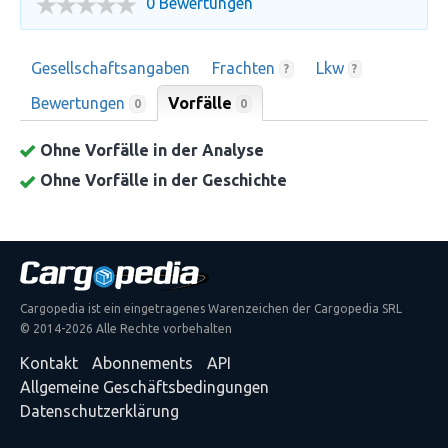
0 Bewertungen
Gesellschaftsangaben
Frachten
Lkw
?
?
Bewertungen
Vorfälle
0
0
Ohne Vorfälle in der Analyse
Ohne Vorfälle in der Geschichte
Cargopedia ist ein eingetragenes Warenzeichen der Cargopedia SRL
© 2014-2026 Alle Rechte vorbehalten
Kontakt
Abonnements
API
Allgemeine Geschäftsbedingungen
Datenschutzerklärung