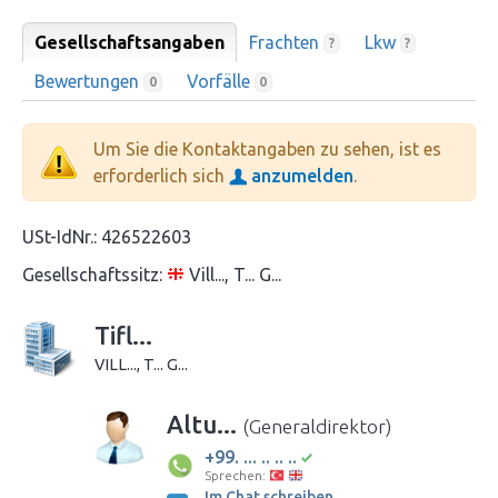
Gesellschaftsangaben
Frachten
Lkw
?
?
Bewertungen
Vorfälle
0
0
Um Sie die Kontaktangaben zu sehen, ist es
erforderlich sich
anzumelden
.
USt-IdNr.:
426522603
Gesellschaftssitz:
Vill..., T... G...
Tifl...
VILL..., T... G...
Altu...
(Generaldirektor)
+99. ... .. .. ..
Sprechen:
Im Chat schreiben