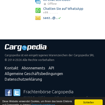
Offline
Chatten Sie auf WhatsApp
+99. ... .. .. ..
saez...@...
Cargopedia ist ein eingetragenes Warenzeichen der Cargopedia SRL
© 2014-2026 Alle Rechte vorbehalten
Kontakt
Abonnements
API
Allgemeine Geschäftsbedingungen
Datenschutzerklärung
Frachtenbörse Cargopedia
25.311 Frachtführer und Absender vertrauen auf unsere
Diese Website verwendet Cookies, um Ihnen das beste Erlebnis
Dienstleistungen
Schließen
auf Cargopedia zu bieten!
Datenschutzerklärung