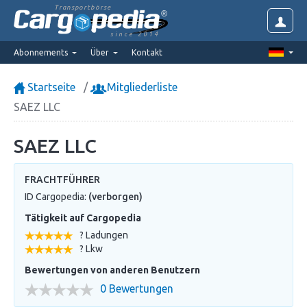
Transportbörse
since 2014
Abonnements
Über
Kontakt
Startseite
Mitgliederliste
SAEZ LLC
SAEZ LLC
FRACHTFÜHRER
ID Cargopedia:
(verborgen)
Tätigkeit auf Cargopedia
? Ladungen
? Lkw
Bewertungen von anderen Benutzern
0 Bewertungen