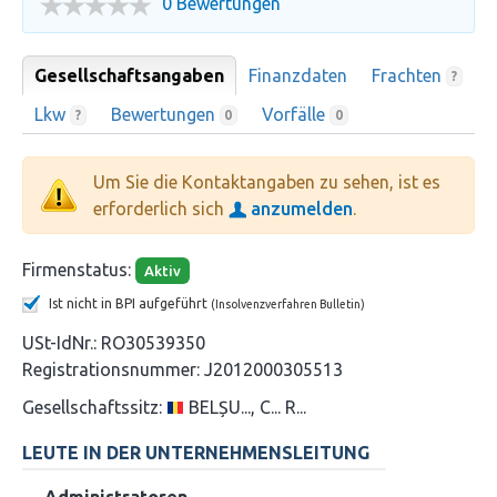
0 Bewertungen
Gesellschaftsangaben
Finanzdaten
Frachten
?
Lkw
Bewertungen
Vorfälle
?
0
0
Um Sie die Kontaktangaben zu sehen, ist es
erforderlich sich
anzumelden
.
Firmenstatus:
Aktiv
Ist nicht in BPI aufgeführt
(Insolvenzverfahren Bulletin)
USt-IdNr.:
RO30539350
Registrationsnummer:
J2012000305513
Gesellschaftssitz:
BELȘU..., C... R...
LEUTE IN DER UNTERNEHMENSLEITUNG
Administratoren