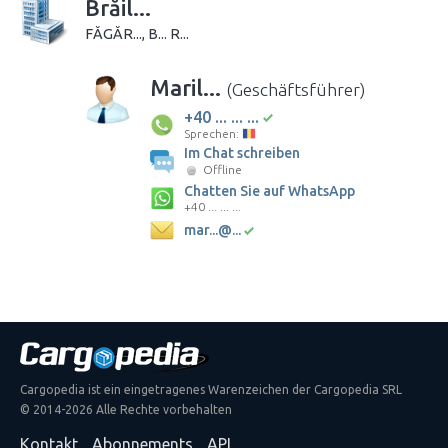
Brăil...
FĂGĂR..., B... R...
Maril...
(Geschäftsführer)
+40 ... ... ...
Sprechen:
Im Chat schreiben
Offline
Chatten Sie auf WhatsApp
+40 ... ... ...
mar...@...
Cargopedia ist ein eingetragenes Warenzeichen der Cargopedia SRL
© 2014-2026 Alle Rechte vorbehalten
Kontakt
Abonnements
API