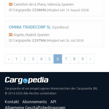
Castellón de la Plana, Valencia, Spanien
ID Cargopedia:
C238696
(Mitglied seit 13. August 2024)
OMNIA TRADECORP SL
(Spediteur)
Algete, Madrid, Spanien
ID Cargopedia:
C237966
(Mitglied seit 26. Juli 2024)
‹
1
2
3
4
5
6
7
8
9
›
Cargopedia ist ein eingetragenes Warenzeichen der Cargopedia SRL
© 2014-2026 Alle Rechte vorbehalten
Kontakt
Abonnements
API
Allgemeine Geschäftsbedingungen