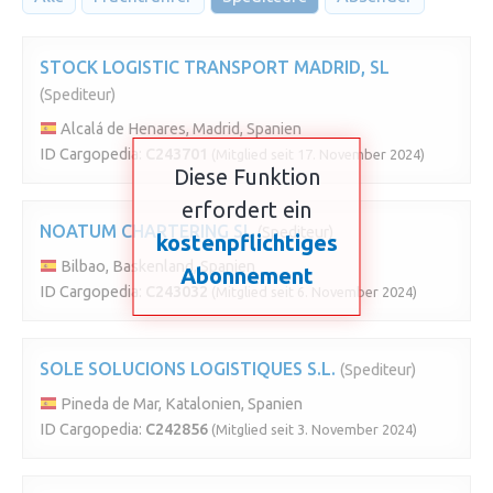
STOCK LOGISTIC TRANSPORT MADRID, SL
(Spediteur)
Alcalá de Henares, Madrid, Spanien
ID Cargopedia:
C243701
(Mitglied seit 17. November 2024)
Diese Funktion
erfordert ein
NOATUM CHARTERING SL
(Spediteur)
kostenpflichtiges
Bilbao, Baskenland, Spanien
Abonnement
ID Cargopedia:
C243032
(Mitglied seit 6. November 2024)
SOLE SOLUCIONS LOGISTIQUES S.L.
(Spediteur)
Pineda de Mar, Katalonien, Spanien
ID Cargopedia:
C242856
(Mitglied seit 3. November 2024)