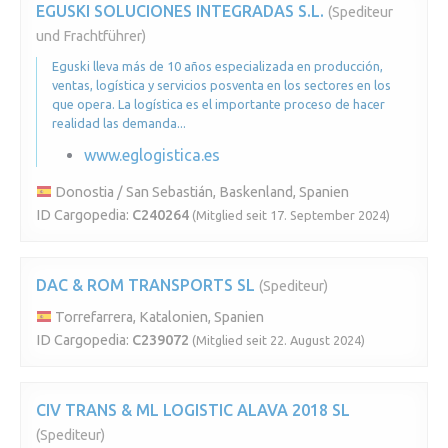
EGUSKI SOLUCIONES INTEGRADAS S.L.
(Spediteur
und Frachtführer)
Eguski lleva más de 10 años especializada en producción,
ventas, logística y servicios posventa en los sectores en los
que opera. La logística es el importante proceso de hacer
realidad las demanda...
www.eglogistica.es
Donostia / San Sebastián, Baskenland, Spanien
ID Cargopedia:
C240264
(Mitglied seit 17. September 2024)
DAC & ROM TRANSPORTS SL
(Spediteur)
Torrefarrera, Katalonien, Spanien
ID Cargopedia:
C239072
(Mitglied seit 22. August 2024)
CIV TRANS & ML LOGISTIC ALAVA 2018 SL
(Spediteur)